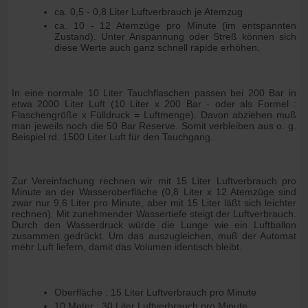
ca. 0,5 - 0,8 Liter Luftverbrauch je Atemzug
ca. 10 - 12 Atemzüge pro Minute (im entspannten
Zustand). Unter Anspannung oder Streß können sich
diese Werte auch ganz schnell rapide erhöhen.
In eine normale 10 Liter Tauchflaschen passen bei 200 Bar in
etwa 2000 Liter Luft (10 Liter x 200 Bar - oder als Formel :
Flaschengröße x Fülldruck = Luftmenge). Davon abziehen muß
man jeweils noch die 50 Bar Reserve. Somit verbleiben aus o. g.
Beispiel rd. 1500 Liter Luft für den Tauchgang.
Zur Vereinfachung rechnen wir mit 15 Liter Luftverbrauch pro
Minute an der Wasseroberfläche (0,8 Liter x 12 Atemzüge sind
zwar nur 9,6 Liter pro Minute, aber mit 15 Liter läßt sich leichter
rechnen). Mit zunehmender Wassertiefe steigt der Luftverbrauch.
Durch den Wasserdruck würde die Lunge wie ein Luftballon
zusammen gedrückt. Um das auszugleichen, muß der Automat
mehr Luft liefern, damit das Volumen identisch bleibt.
Oberfläche : 15 Liter Luftverbrauch pro Minute
10 Meter : 30 Liter Luftverbrauch pro Minute